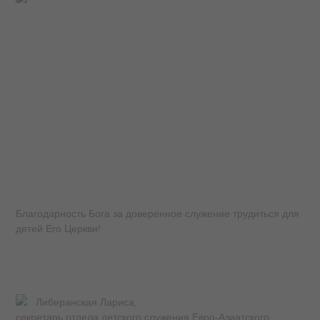
Благодарность Бога за доверенное служение трудиться для
детей Его Церкви!
Либеранская Лариса,
секретарь отдела детского служения Евро-Азиатского