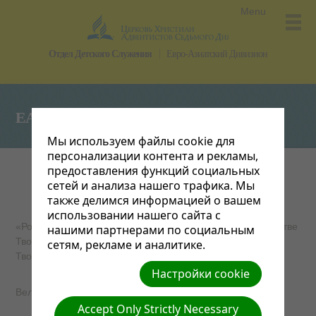
Menu
Отдел Детского Служения
Евро-Азиатский Дивизион
ЕАД
Мы используем файлы cookie для
персонализации контента и рекламы,
предоставления функций социальных
сетей и анализа нашего трафика. Мы
также делимся информацией о вашем
использовании нашего сайта с
«Род роду будет восхвалять дела и возвещать о могуществе
нашими партнерами по социальным
Твоем. А я буду размышлять о великой славе величия
сетям, рекламе и аналитике.
Твоего и о дивных делах Твоих» Псалтирь 144, 4 – 5.
Настройки cookie
Величие дивных дел Господа явлено в служении детям.
Accept Only Strictly Necessary