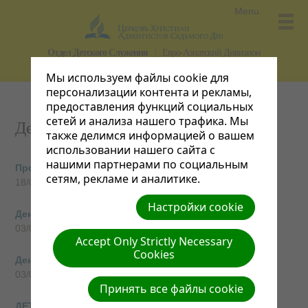
Menu
Отдел Детского Служения
Евро-Азиатский Дивизион
Мы используем файлы cookie для
персонализации контента и рекламы,
предоставления функций социальных
сетей и анализа нашего трафика. Мы
День защиты детей
также делимся информацией о вашем
использовании нашего сайта с
нашими партнерами по социальным
Программа к 1 июня 2015г.
сетям, рекламе и аналитике.
18/05/2015
Настройки cookie
День молитвы о детях из группы риска_2011
03/04/2014
Accept Only Strictly Necessary
Cookies
День молитвы о детях из группы риска_2012
03/04/2014
Принять все файлы cookie
ДЕТИ В ОПАСНОСТИ