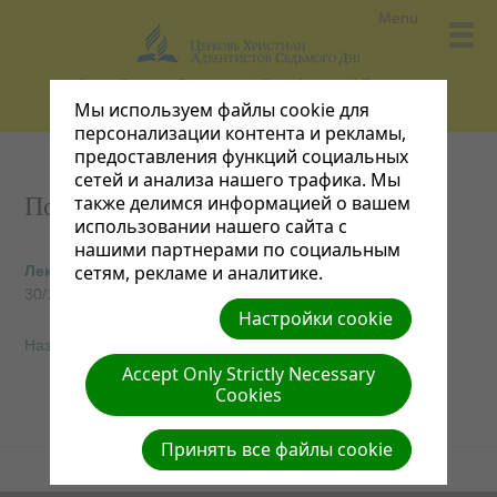
Menu
Отдел Детского Служения
Евро-Азиатский Дивизион
Мы используем файлы cookie для
персонализации контента и рекламы,
предоставления функций социальных
сетей и анализа нашего трафика. Мы
также делимся информацией о вашем
Полезные советы
использовании нашего сайта с
нашими партнерами по социальным
сетям, рекламе и аналитике.
Лекарственные травы
30/10/2013
Настройки cookie
Назад в каталог Серии Контента
Accept Only Strictly Necessary
Cookies
Принять все файлы cookie